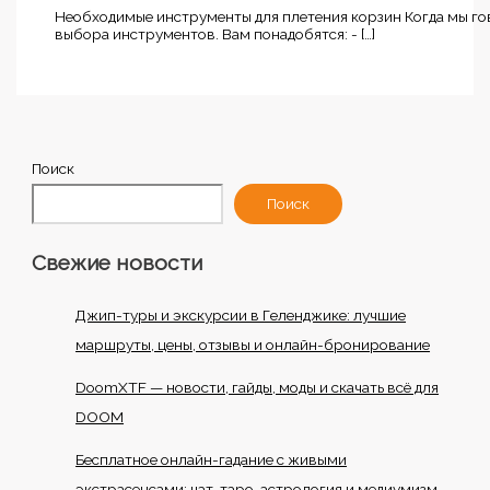
Необходимые инструменты для плетения корзин Когда мы гов
выбора инструментов. Вам понадобятся: - […]
Поиск
Поиск
Свежие новости
Джип-туры и экскурсии в Геленджике: лучшие
маршруты, цены, отзывы и онлайн-бронирование
DoomXTF — новости, гайды, моды и скачать всё для
DOOM
Бесплатное онлайн-гадание с живыми
экстрасенсами: чат, таро, астрология и медиумизм