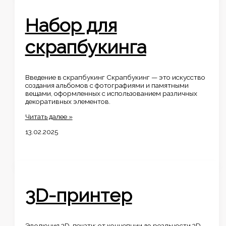
Набор для
скрапбукинга
Введение в скрапбукинг Скрапбукинг — это искусство
создания альбомов с фотографиями и памятными
вещами, оформленных с использованием различных
декоративных элементов.
Набор
Читать далее »
для
13.02.2025
скрапбукинга
3D-принтер
Эволюция 3D-печати: от концепции до реальности 3D-