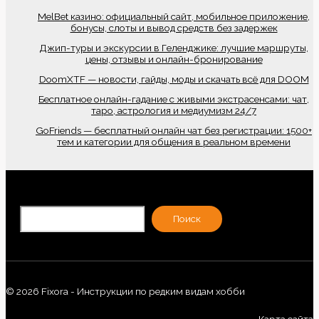
MelBet казино: официальный сайт, мобильное приложение,
бонусы, слоты и вывод средств без задержек
Джип-туры и экскурсии в Геленджике: лучшие маршруты,
цены, отзывы и онлайн-бронирование
DoomXTF — новости, гайды, моды и скачать всё для DOOM
Бесплатное онлайн-гадание с живыми экстрасенсами: чат,
таро, астрология и медиумизм 24/7
GoFriends — бесплатный онлайн чат без регистрации: 1500+
тем и категории для общения в реальном времени
По
Поиск
© 2026 Fixora - Инструкции по редким видам хобби