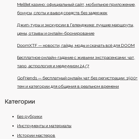
MelBet казино: официальный сайт, мобильное приложение,
бонусы, слоты и вывод средств без задержек
Джип-туры и экскурсии в Геленджике: лучшие маршруты,
цены, отзывы и онлайн-бронирование
DoomXTF — новости, гайды, моды и скачать всё для DOOM
Бесплатное онлайн-гадание с живыми экстрасенсами: чат,
таро, астрология и медиумизм 24/7
GoFriends — бесплатный онлайн чат без регистрации: 1500+
тем и категории для общения в реальном времени
Категории
Без рубрики
Инструменты и материалы
Истории мастеров