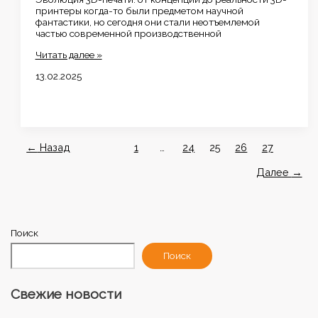
принтеры когда-то были предметом научной
фантастики, но сегодня они стали неотъемлемой
частью современной производственной
3D-
Читать далее »
принтер
13.02.2025
←
Назад
1
…
24
25
26
27
Далее
→
Поиск
Поиск
Свежие новости