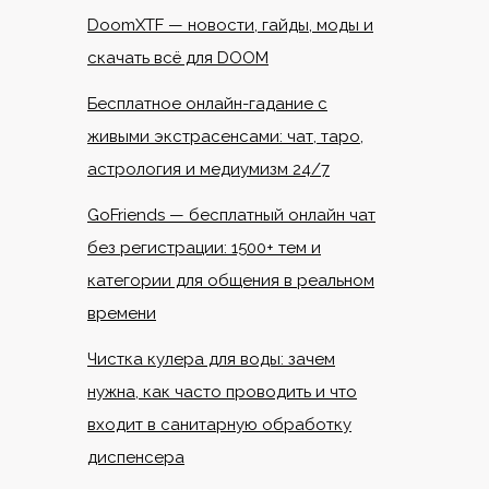
DoomXTF — новости, гайды, моды и
скачать всё для DOOM
Бесплатное онлайн-гадание с
живыми экстрасенсами: чат, таро,
астрология и медиумизм 24/7
GoFriends — бесплатный онлайн чат
без регистрации: 1500+ тем и
категории для общения в реальном
времени
Чистка кулера для воды: зачем
нужна, как часто проводить и что
входит в санитарную обработку
диспенсера