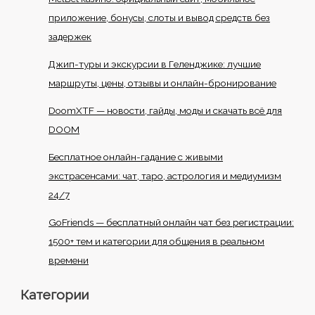
приложение, бонусы, слоты и вывод средств без
задержек
Джип-туры и экскурсии в Геленджике: лучшие
маршруты, цены, отзывы и онлайн-бронирование
DoomXTF — новости, гайды, моды и скачать всё для
DOOM
Бесплатное онлайн-гадание с живыми
экстрасенсами: чат, таро, астрология и медиумизм
24/7
GoFriends — бесплатный онлайн чат без регистрации:
1500+ тем и категории для общения в реальном
времени
Категории