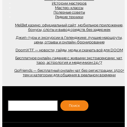
Истории мастеров
Мастер-классы
Полезные советы
Редкие техники
MelBet казино: официальный сайт, мобильное приложение,
бонусы, слоты и вывод средств без задержек
Джип-туры и экскурсии в Геленджике: лучшие маршруты,
цены, отзывы и онлайн-бронирование
DoomXTF — новости, гайды, моды и скачать всё для DOOM
Бесплатное онлайн-гадание с живыми экстрасенсами: чат,
таро, астрология и медиумизм 24/7
GoFriends — бесплатный онлайн чат без регистрации: 1500+
тем и категории для общения в реальном времени
По
Поиск