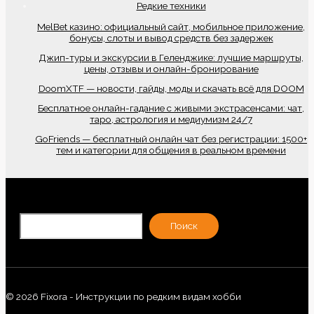
Редкие техники
MelBet казино: официальный сайт, мобильное приложение,
бонусы, слоты и вывод средств без задержек
Джип-туры и экскурсии в Геленджике: лучшие маршруты,
цены, отзывы и онлайн-бронирование
DoomXTF — новости, гайды, моды и скачать всё для DOOM
Бесплатное онлайн-гадание с живыми экстрасенсами: чат,
таро, астрология и медиумизм 24/7
GoFriends — бесплатный онлайн чат без регистрации: 1500+
тем и категории для общения в реальном времени
По
Поиск
© 2026 Fixora - Инструкции по редким видам хобби