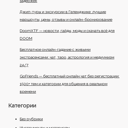
задержек
Джип-туры и экскурсии в Геленджике: лучшие
маршруты, цены, отзывы и онлайн-бронирование
DoomXTF — новости, гайды, моды и скачать всё для
DOOM
Бесплатное онлайн-гадание с живыми
экстрасенсами: чат, таро, астрология и медиумизм
24/7
GoFriends — бесплатный онлайн чат без регистрации:
1500+ тем и категории для общения в реальном
времени
Категории
Без рубрики
Инструменты и материалы