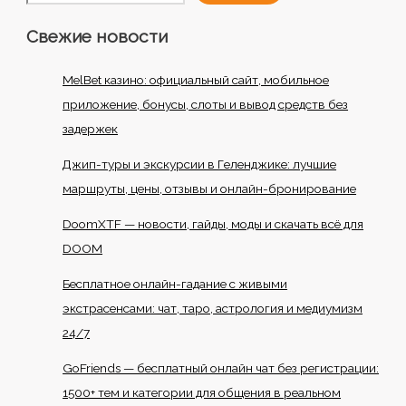
Свежие новости
MelBet казино: официальный сайт, мобильное
приложение, бонусы, слоты и вывод средств без
задержек
Джип-туры и экскурсии в Геленджике: лучшие
маршруты, цены, отзывы и онлайн-бронирование
DoomXTF — новости, гайды, моды и скачать всё для
DOOM
Бесплатное онлайн-гадание с живыми
экстрасенсами: чат, таро, астрология и медиумизм
24/7
GoFriends — бесплатный онлайн чат без регистрации:
1500+ тем и категории для общения в реальном