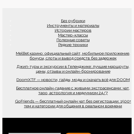
Без рубрики
Инструменты и материалы
Истории мастеров
Мастер-классы
Полезные советы
Редкие техники
MelBet казино: официальный сайт, мобильное приложение,
бонусы, слоты и вывод средств без задержек
Джип-туры и экскурсии в Геленджике: лучшие маршруты,
цены, отзывы и онлайн-бронирование
DoomXTF — новости, гайды, моды и скачать всё для DOOM
Бесплатное онлайн-гадание с живыми экстрасенсами: чат,
таро, астрология и медиумизм 24/7
GoFriends — бесплатный онлайн чат без регистрации: 1500+
тем и категории для общения в реальном времени