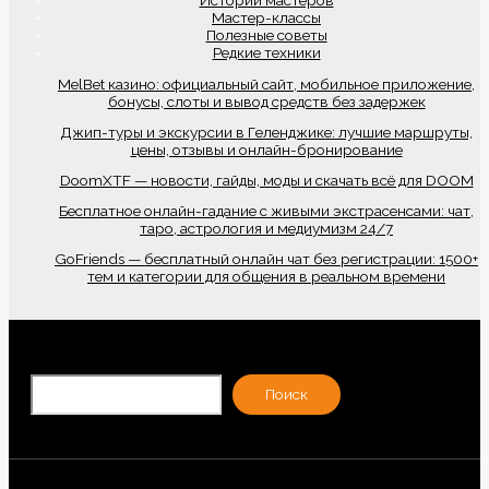
Мастер-классы
Полезные советы
Редкие техники
MelBet казино: официальный сайт, мобильное приложение,
бонусы, слоты и вывод средств без задержек
Джип-туры и экскурсии в Геленджике: лучшие маршруты,
цены, отзывы и онлайн-бронирование
DoomXTF — новости, гайды, моды и скачать всё для DOOM
Бесплатное онлайн-гадание с живыми экстрасенсами: чат,
таро, астрология и медиумизм 24/7
GoFriends — бесплатный онлайн чат без регистрации: 1500+
тем и категории для общения в реальном времени
По
Поиск