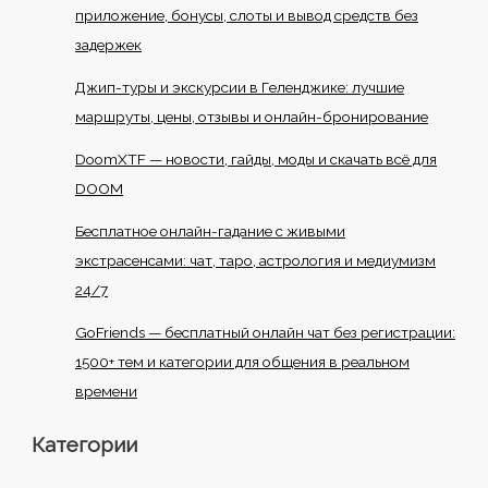
приложение, бонусы, слоты и вывод средств без
задержек
Джип-туры и экскурсии в Геленджике: лучшие
маршруты, цены, отзывы и онлайн-бронирование
DoomXTF — новости, гайды, моды и скачать всё для
DOOM
Бесплатное онлайн-гадание с живыми
экстрасенсами: чат, таро, астрология и медиумизм
24/7
GoFriends — бесплатный онлайн чат без регистрации:
1500+ тем и категории для общения в реальном
времени
Категории