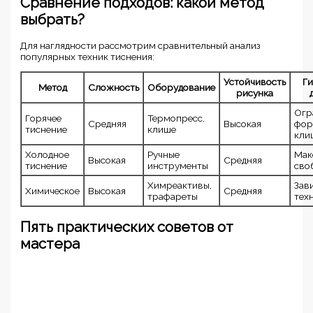
Сравнение подходов: какой метод
выбрать?
Для наглядности рассмотрим сравнительный анализ
популярных техник тиснения:
Устойчивость
Ги
Метод
Сложность
Оборудование
рисунка
Огр
Горячее
Термопресс,
Средняя
Высокая
фор
тиснение
клише
кли
Холодное
Ручные
Мак
Высокая
Средняя
тиснение
инструменты
сво
Химреактивы,
Зав
Химическое
Высокая
Средняя
трафареты
тех
Пять практических советов от
мастера