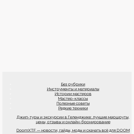
Без рубрики
Инструменты и материалы
Истории мастеров
Мастер-классы
Полезные советы
Редкие техники
Джип-туры и экскурсии в Геленджике: лучшие маршруты,
цены, отзывы и онлайн-бронирование
DoomXTF — новости, гайды, моды и скачать всё для DOOM