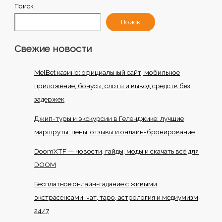
Поиск
Поиск
Свежие новости
MelBet казино: официальный сайт, мобильное
приложение, бонусы, слоты и вывод средств без
задержек
Джип-туры и экскурсии в Геленджике: лучшие
маршруты, цены, отзывы и онлайн-бронирование
DoomXTF — новости, гайды, моды и скачать всё для
DOOM
Бесплатное онлайн-гадание с живыми
экстрасенсами: чат, таро, астрология и медиумизм
24/7