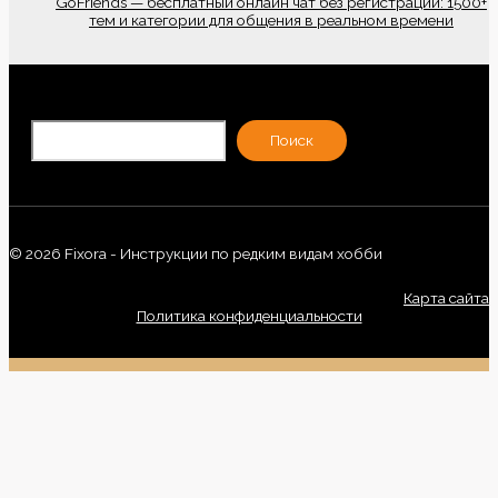
GoFriends — бесплатный онлайн чат без регистрации: 1500+
тем и категории для общения в реальном времени
По
Поиск
© 2026 Fixora - Инструкции по редким видам хобби
Карта сайта
Политика конфиденциальности