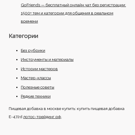
GoFriends — бесплатный онлайн чат без регистрации:
1500+ тем и категории для общения в реальном
времени
Категории
Без рубрики
Инструменты и материалы
Истории мастеров
Мастер-классы
Полезные советы
Редкие техники
Пищевая добавка в москве купить: купить пищевая добавка
Е-472d
лотос-трейдинг.рф
.