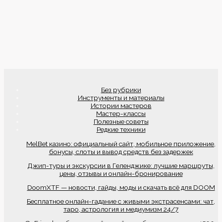
Без рубрики
Инструменты и материалы
Истории мастеров
Мастер-классы
Полезные советы
Редкие техники
MelBet казино: официальный сайт, мобильное приложение,
бонусы, слоты и вывод средств без задержек
Джип-туры и экскурсии в Геленджике: лучшие маршруты,
цены, отзывы и онлайн-бронирование
DoomXTF — новости, гайды, моды и скачать всё для DOOM
Бесплатное онлайн-гадание с живыми экстрасенсами: чат,
таро, астрология и медиумизм 24/7