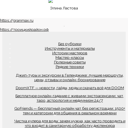
Элина Ластова
https://granmax.ru
.
https://троицкийрайон.рф
Без рубрики
Инструменты и материалы
Истории мастеров
Мастер-классы
Полезные советы
Редкие техники
Джип-туры и экскурсии в Геленджике: лучшие маршруты,
цены, отзывы и онлайн-бронирование
DoomXTF — новости, гайды, моды и скачать всё для DOOM
Бесплатное онлайн-гадание с живыми экстрасенсами: чат,
таро, астрология и медиумизм 24/7
GoFriends — бесплатный онлайн чат без регистрации: 1500+
тем и категории для общения в реальном времени
Чистка кулера для воды: зачем нужна, как часто проводить и
что входит в санитарную обработку диспенсера