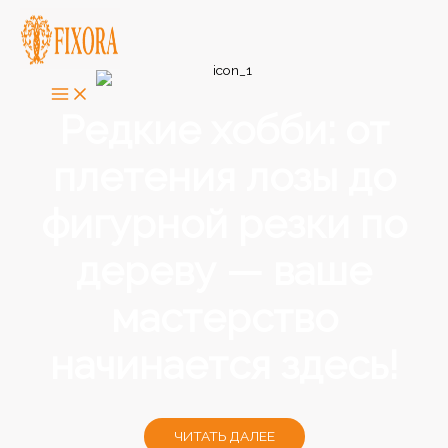
Перейти
к
содержимому
Редкие хобби: от
плетения лозы до
фигурной резки по
дереву — ваше
мастерство
начинается здесь!
ЧИТАТЬ ДАЛЕЕ