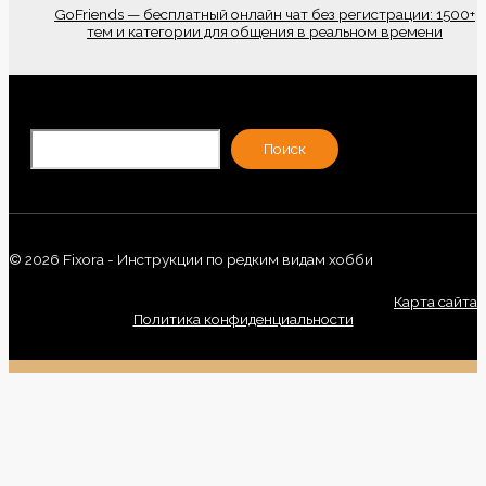
GoFriends — бесплатный онлайн чат без регистрации: 1500+
тем и категории для общения в реальном времени
По
Поиск
© 2026 Fixora - Инструкции по редким видам хобби
Карта сайта
Политика конфиденциальности