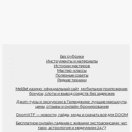
Без рубрики
Инструменты и материалы
Истории мастеров
Мастер-классы
Полезные советы
Редкие техники
MelBet казино: официальный сайт, мобильное приложение,
бонусы, слоты и вывод средств без задержек
Джип-туры и экскурсии в Геленджике: лучшие маршруты,
цены, отзывы и онлайн-бронирование
DoomXTF — новости, гайды, моды и скачать всё для DOOM
Бесплатное онлайн-гадание с живыми экстрасенсами: чат,
таро, астрология и медиумизм 24/7