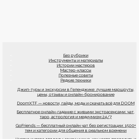
Без рубрики
Инструменты и материалы
Истории мастеров
Мастер-классы
Полезные советы
Редкие техники
Джип-туры и экскурсии в Геленджике: лучшие маршруты,
цены, отзывы и онлайн-бронирование
DoomXTF — новости, гайды, моды и скачать всё для DOOM
Бесплатное онлайн-гадание с живыми экстрасенсами: чат,
таро, астрология и медиумизм 24/7
GoFriends — бесплатный онлайн чат без регистрации: 1500+
тем и категории для общения в реальном времени
Чистка кулера для воды: зачем нужна, как часто проводить и