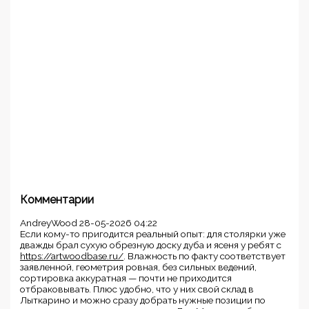
Комментарии
AndreyWood
28-05-2026 04:22
Если кому-то пригодится реальный опыт: для столярки уже
дважды брал сухую обрезную доску дуба и ясеня у ребят с
https://artwoodbase.ru/
. Влажность по факту соответствует
заявленной, геометрия ровная, без сильных ведений,
сортировка аккуратная — почти не приходится
отбраковывать. Плюс удобно, что у них свой склад в
Лыткарино и можно сразу добрать нужные позиции по