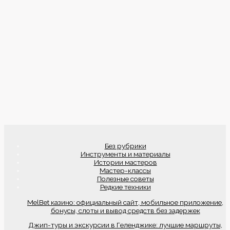
Без рубрики
Инструменты и материалы
Истории мастеров
Мастер-классы
Полезные советы
Редкие техники
MelBet казино: официальный сайт, мобильное приложение,
бонусы, слоты и вывод средств без задержек
Джип-туры и экскурсии в Геленджике: лучшие маршруты,