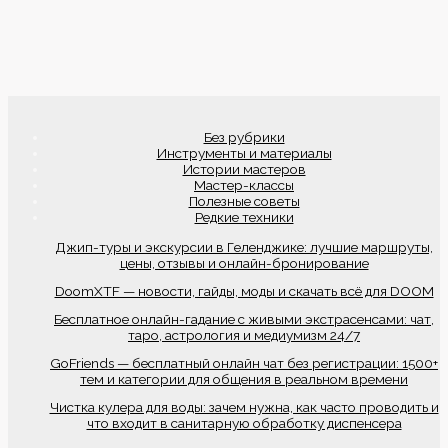
Без рубрики
Инструменты и материалы
Истории мастеров
Мастер-классы
Полезные советы
Редкие техники
Джип-туры и экскурсии в Геленджике: лучшие маршруты,
цены, отзывы и онлайн-бронирование
DoomXTF — новости, гайды, моды и скачать всё для DOOM
Бесплатное онлайн-гадание с живыми экстрасенсами: чат,
таро, астрология и медиумизм 24/7
GoFriends — бесплатный онлайн чат без регистрации: 1500+
тем и категории для общения в реальном времени
Чистка кулера для воды: зачем нужна, как часто проводить и
что входит в санитарную обработку диспенсера