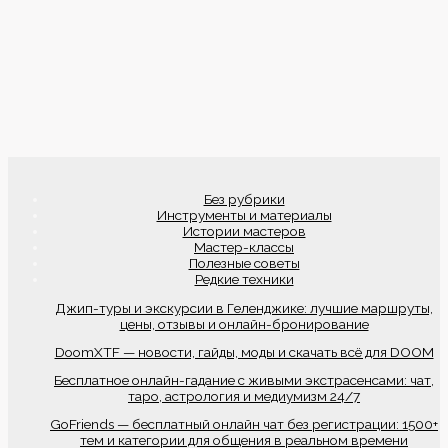
Без рубрики
Инструменты и материалы
Истории мастеров
Мастер-классы
Полезные советы
Редкие техники
Джип-туры и экскурсии в Геленджике: лучшие маршруты,
цены, отзывы и онлайн-бронирование
DoomXTF — новости, гайды, моды и скачать всё для DOOM
Бесплатное онлайн-гадание с живыми экстрасенсами: чат,
таро, астрология и медиумизм 24/7
GoFriends — бесплатный онлайн чат без регистрации: 1500+
тем и категории для общения в реальном времени