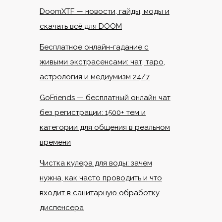
DoomXTF — новости, гайды, моды и
скачать всё для DOOM
Бесплатное онлайн-гадание с
живыми экстрасенсами: чат, таро,
астрология и медиумизм 24/7
GoFriends — бесплатный онлайн чат
без регистрации: 1500+ тем и
категории для общения в реальном
времени
Чистка кулера для воды: зачем
нужна, как часто проводить и что
входит в санитарную обработку
диспенсера