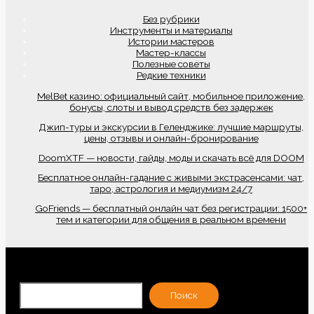
Без рубрики
Инструменты и материалы
Истории мастеров
Мастер-классы
Полезные советы
Редкие техники
MelBet казино: официальный сайт, мобильное приложение,
бонусы, слоты и вывод средств без задержек
Джип-туры и экскурсии в Геленджике: лучшие маршруты,
цены, отзывы и онлайн-бронирование
DoomXTF — новости, гайды, моды и скачать всё для DOOM
Бесплатное онлайн-гадание с живыми экстрасенсами: чат,
таро, астрология и медиумизм 24/7
GoFriends — бесплатный онлайн чат без регистрации: 1500+
тем и категории для общения в реальном времени
По
Поиск