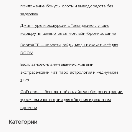
приложение, бонусы, слоты и вывод средств без
задержек
Джип-туры и экскурсии в Геленджике: лучшие
маршруты, цены, отзывы и онлайн-бронирование
DoomXTF — новости, гайды, моды и скачать всё для
DOOM
Бесплатное онлайн-гадание с живыми
экстрасенсами: чат, таро, астрология и медиумизм
24/7
GoFriends — бесплатный онлайн чат без регистрации:
1500+ тем и категории для общения в реальном
времени
Категории