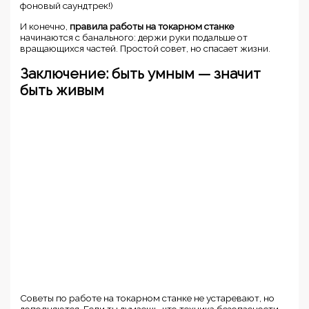
фоновый саундтрек!)
И конечно,
правила работы на токарном станке
начинаются с банального: держи руки подальше от
вращающихся частей. Простой совет, но спасает жизни.
Заключение: быть умным — значит
быть живым
Советы по работе на токарном станке не устаревают, но
дополняются. Если ты думаешь, что техника безопасности