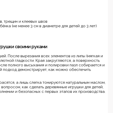
в, трещин и клеевых швов
нка (не менее 3 см в диаметре для детей до 3 лет)
грушки своими руками
й. После вырезания всех элементов из липы (мягкая и
лютной гладкости. Края закругляются, а поверхность
осле полного высыхания и полировки пазл собирается и
ой подход демонстрирует, как можно обеспечить
расятся, а лишь слегка тонируются натуральным маслом,
 вопросом, как сделать деревянные игрушки для детей,
олнении и безопасных с первых этапов их производства.