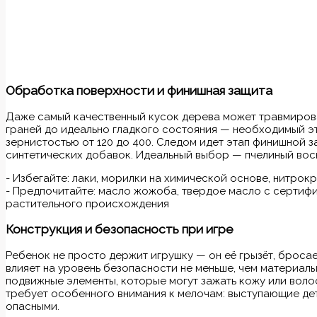
Обработка поверхности и финишная защита
Даже самый качественный кусок дерева может травмирова
граней до идеально гладкого состояния — необходимый эт
зернистостью от 120 до 400. Следом идет этап финишной з
синтетических добавок. Идеальный выбор — пчелиный воск
- Избегайте: лаки, морилки на химической основе, нитрок
- Предпочитайте: масло жожоба, твердое масло с сертифик
растительного происхождения
Конструкция и безопасность при игре
Ребенок не просто держит игрушку — он её грызёт, бросае
влияет на уровень безопасности не меньше, чем материалы
подвижные элементы, которые могут зажать кожу или вол
требует особенного внимания к мелочам: выступающие дет
опасными.