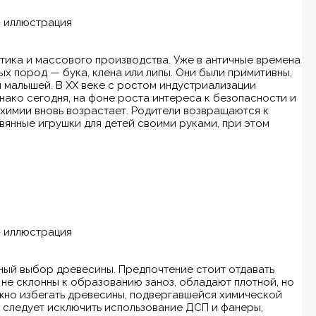
тика и массового производства. Уже в античные времена
ых пород — бука, клена или липы. Они были примитивны,
я малышей. В XX веке с ростом индустриализации
нако сегодня, на фоне роста интереса к безопасности и
 химии вновь возрастает. Родители возвращаются к
евянные игрушки для детей своими руками, при этом
ный выбор древесины. Предпочтение стоит отдавать
ы не склонны к образованию заноз, обладают плотной, но
ажно избегать древесины, подвергавшейся химической
 следует исключить использование ДСП и фанеры,