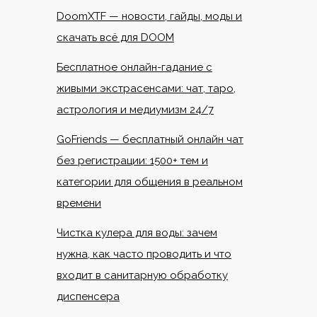
DoomXTF — новости, гайды, моды и
скачать всё для DOOM
Бесплатное онлайн-гадание с
живыми экстрасенсами: чат, таро,
астрология и медиумизм 24/7
GoFriends — бесплатный онлайн чат
без регистрации: 1500+ тем и
категории для общения в реальном
времени
Чистка кулера для воды: зачем
нужна, как часто проводить и что
входит в санитарную обработку
диспенсера