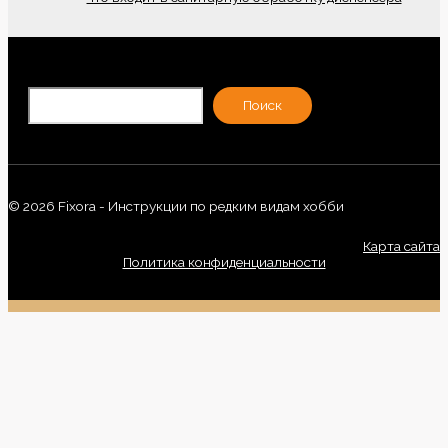
По
Поиск
© 2026 Fixora - Инструкции по редким видам хобби
Карта сайта
Политика конфиденциальности