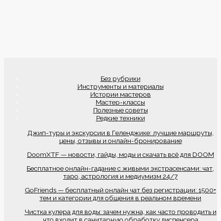
Без рубрики
Инструменты и материалы
Истории мастеров
Мастер-классы
Полезные советы
Редкие техники
Джип-туры и экскурсии в Геленджике: лучшие маршруты,
цены, отзывы и онлайн-бронирование
DoomXTF — новости, гайды, моды и скачать всё для DOOM
Бесплатное онлайн-гадание с живыми экстрасенсами: чат,
таро, астрология и медиумизм 24/7
GoFriends — бесплатный онлайн чат без регистрации: 1500+
тем и категории для общения в реальном времени
Чистка кулера для воды: зачем нужна, как часто проводить и
что входит в санитарную обработку диспенсера