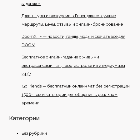
задержек
Джип-туры и экскурсии в Геленджике: лучшие
маршруты, цены, отзывы и онлайн-бронирование
DoomXTF — новости, гайды, моды и скачать всё для
DOOM
Бесплатное онлайн-гадание с живыми
экстрасенсами: чат, таро, астрология и медиумизм
24/7
GoFriends — бесплатный онлайн чат без регистрации:
1500+ тем и категории для общения в реальном
времени
Категории
Без рубрики