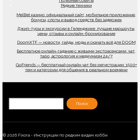
Полезные советы
Редкие техники
MelBet казино: официальный сайт, мобильное приложение,
бонусы, слоты и вывод средств без задержек
Джип-туры и экскурсии в Геленджике: лучшие маршруты,
цены, отзывы и онлайн-бронирование
DoomXTF — новости, гайды, моды и скачать всё для DOOM
Бесплатное онлайн-гадание с живыми экстрасенсами: чат,
таро, астрология и медиумизм 24/7
GoFriends — бесплатный онлайн чат без регистрации: 1500+
тем и категории для общения в реальном времени
По
Поиск
© 2026 Fixora - Инструкции по редким видам хобби