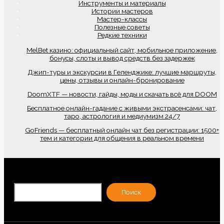
Инструменты и материалы
Истории мастеров
Мастер-классы
Полезные советы
Редкие техники
MelBet казино: официальный сайт, мобильное приложение,
бонусы, слоты и вывод средств без задержек
Джип-туры и экскурсии в Геленджике: лучшие маршруты,
цены, отзывы и онлайн-бронирование
DoomXTF — новости, гайды, моды и скачать всё для DOOM
Бесплатное онлайн-гадание с живыми экстрасенсами: чат,
таро, астрология и медиумизм 24/7
GoFriends — бесплатный онлайн чат без регистрации: 1500+
тем и категории для общения в реальном времени
По
Поиск