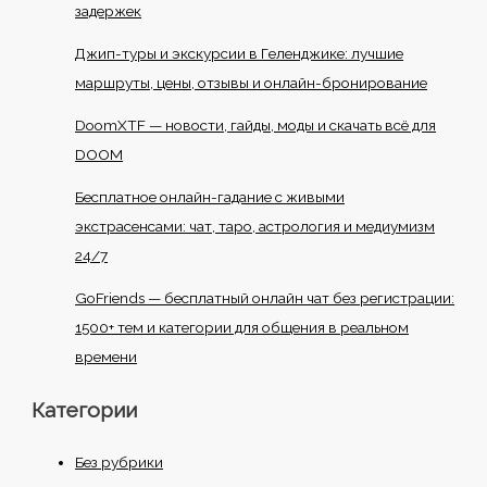
задержек
Джип-туры и экскурсии в Геленджике: лучшие
маршруты, цены, отзывы и онлайн-бронирование
DoomXTF — новости, гайды, моды и скачать всё для
DOOM
Бесплатное онлайн-гадание с живыми
экстрасенсами: чат, таро, астрология и медиумизм
24/7
GoFriends — бесплатный онлайн чат без регистрации:
1500+ тем и категории для общения в реальном
времени
Категории
Без рубрики