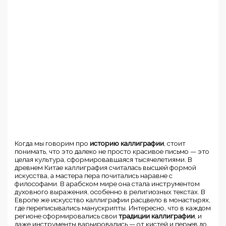
Когда мы говорим про
историю каллиграфии
, стоит
понимать, что это далеко не просто красивое письмо — это
целая культура, сформировавшаяся тысячелетиями. В
древнем Китае каллиграфия считалась высшей формой
искусства, а мастера пера почитались наравне с
философами. В арабском мире она стала инструментом
духовного выражения, особенно в религиозных текстах. В
Европе же искусство каллиграфии расцвело в монастырях,
где переписывались манускрипты. Интересно, что в каждом
регионе сформировались свои
традиции каллиграфии
, и
даже инструменты варьировались — от кистей и перьев до