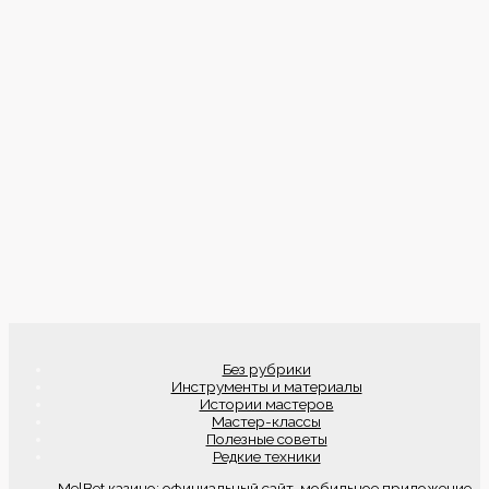
Без рубрики
Инструменты и материалы
Истории мастеров
Мастер-классы
Полезные советы
Редкие техники
MelBet казино: официальный сайт, мобильное приложение,