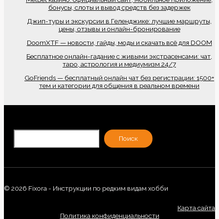
бонусы, слоты и вывод средств без задержек
Джип-туры и экскурсии в Геленджике: лучшие маршруты,
цены, отзывы и онлайн-бронирование
DoomXTF — новости, гайды, моды и скачать всё для DOOM
Бесплатное онлайн-гадание с живыми экстрасенсами: чат,
таро, астрология и медиумизм 24/7
GoFriends — бесплатный онлайн чат без регистрации: 1500+
тем и категории для общения в реальном времени
По
Поиск
© 2026 Fixora - Инструкции по редким видам хобби
Карта сайта
Политика конфиденциальности