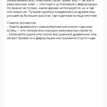
уникальными акустическими свойствами: ель — лёгкая и
резонансная, клён — плотный и устойчивый к деформации.
Но важно не только, какое дерево используется, но и где
оно выросло. Лучшие скрипки создавались из древесины,
росшей на больших высотах, где годичные кольца плотнее.
Советы экспертов:
- Ищите древесину с равномерным рисунком годичных
колец — это показатель хороших резонансных свойств.
- Избегайте сырой или плохо высушенной древесины: она
может привести к деформации инструмента спустя годы.