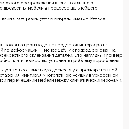
мерного распределения влаги, в отличие от
е древесины мебели в процессе дальнейшего
щении с контролируемым микроклиматом. Резкие
ющаяся на производстве предметов интерьера из
й по деформации — менее 1,2%. Их подход основан на
ерекрёстного склеивания деталей. Это наглядный пример
обно почти полностью устранить проблему коробления.
ьзует только ламельную древесину с предварительной
 старения, имитируя многолетнюю усушку в ускоренном
 при перемещении мебели между климатическими зонами.