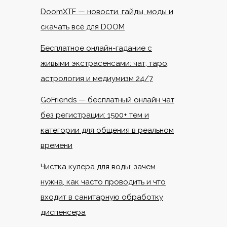
DoomXTF — новости, гайды, моды и
скачать всё для DOOM
Бесплатное онлайн-гадание с
живыми экстрасенсами: чат, таро,
астрология и медиумизм 24/7
GoFriends — бесплатный онлайн чат
без регистрации: 1500+ тем и
категории для общения в реальном
времени
Чистка кулера для воды: зачем
нужна, как часто проводить и что
входит в санитарную обработку
диспенсера