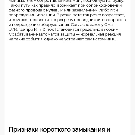
минимальным сопротивлением, минуя основную нагрузку.
Такой путь, как правило, возникает при соприкосновении
фазного провода с нулевым или заземлением, либо при
повреждении изоляции. В результате ток резко возрастает,
что может привести к перегреву проводников, возгоранию
и повреждению оборудования. Согласно закону Ома, I =
U/R, где при R → 0, ток I становится предельно высоким.
Срабатывание автоматов защиты — нормальная реакция
на такие события, однако не устраняет сам источник КЗ.
Признаки короткого замыкания и