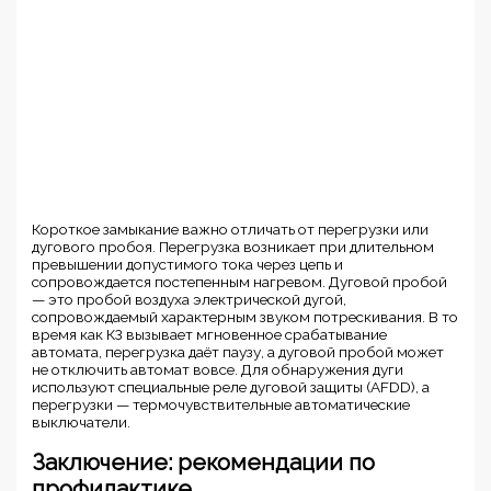
Короткое замыкание важно отличать от перегрузки или
дугового пробоя. Перегрузка возникает при длительном
превышении допустимого тока через цепь и
сопровождается постепенным нагревом. Дуговой пробой
— это пробой воздуха электрической дугой,
сопровождаемый характерным звуком потрескивания. В то
время как КЗ вызывает мгновенное срабатывание
автомата, перегрузка даёт паузу, а дуговой пробой может
не отключить автомат вовсе. Для обнаружения дуги
используют специальные реле дуговой защиты (AFDD), а
перегрузки — термочувствительные автоматические
выключатели.
Заключение: рекомендации по
профилактике