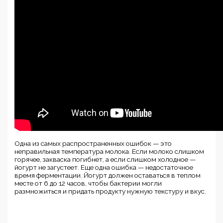
Одна из самых распространенных ошибок — это
неправильная температура молока. Если молоко слишком
горячее, закваска погибнет, а если слишком холодное —
йогурт не загустеет. Еще одна ошибка — недостаточное
время ферментации. Йогурт должен оставаться в теплом
месте от 6 до 12 часов, чтобы бактерии могли
размножиться и придать продукту нужную текстуру и вкус.