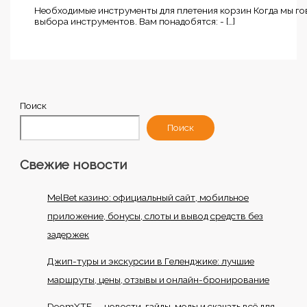
Необходимые инструменты для плетения корзин Когда мы гов
выбора инструментов. Вам понадобятся: - […]
Поиск
Поиск
Свежие новости
MelBet казино: официальный сайт, мобильное
приложение, бонусы, слоты и вывод средств без
задержек
Джип-туры и экскурсии в Геленджике: лучшие
маршруты, цены, отзывы и онлайн-бронирование
DoomXTF — новости, гайды, моды и скачать всё для