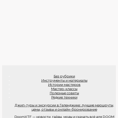
Без рубрики
Инструменты и материалы
Истории мастеров
Мастер-классы
Полезные советы
Редкие техники
Джип-туры и экскурсии в Геленджике: лучшие маршруты,
цены, отзывы и онлайн-бронирование
DoomXTF — новости, гайды, моды и скачать всё для DOOM