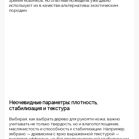
зрения новичков, но опытные ножеделы уже давно
используют их в качестве альтернативы экзотическим
породам.
Неочевидные параметры: плотность,
стабилизация и текстура
Выбирая, как выбрать дерево для рукояти ножа, важно
учитывать не только твердость, но и влагопоглощение,
маслянистость и способность к стабилизации. Например,
зебрано — древесина с ярко выраженной текстурой —
выглядит эффектно, но без предварительной стабилизации