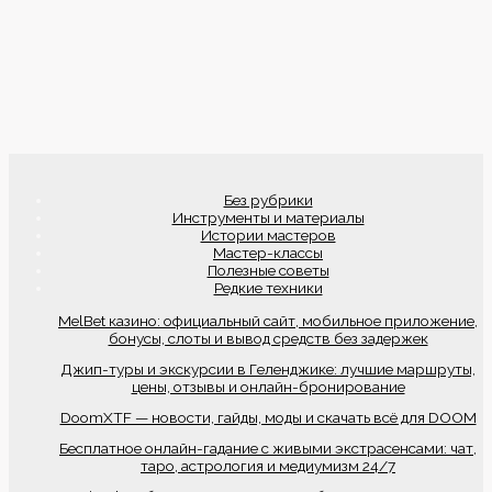
Без рубрики
Инструменты и материалы
Истории мастеров
Мастер-классы
Полезные советы
Редкие техники
MelBet казино: официальный сайт, мобильное приложение,
бонусы, слоты и вывод средств без задержек
Джип-туры и экскурсии в Геленджике: лучшие маршруты,
цены, отзывы и онлайн-бронирование
DoomXTF — новости, гайды, моды и скачать всё для DOOM
Бесплатное онлайн-гадание с живыми экстрасенсами: чат,
таро, астрология и медиумизм 24/7