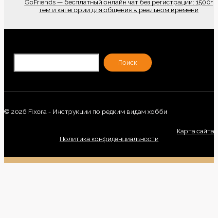
GoFriends — бесплатный онлайн чат без регистрации: 1500+
тем и категории для общения в реальном времени
По
Поиск
© 2026 Fixora - Инструкции по редким видам хобби
Карта сайта
Политика конфиденциальности