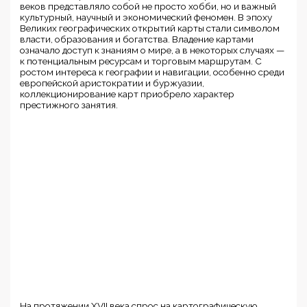
веков представляло собой не просто хобби, но и важный
культурный, научный и экономический феномен. В эпоху
Великих географических открытий карты стали символом
власти, образования и богатства. Владение картами
означало доступ к знаниям о мире, а в некоторых случаях —
к потенциальным ресурсам и торговым маршрутам. С
ростом интереса к географии и навигации, особенно среди
европейской аристократии и буржуазии,
коллекционирование карт приобрело характер
престижного занятия.
На протяжении XVII века спрос на картографическую