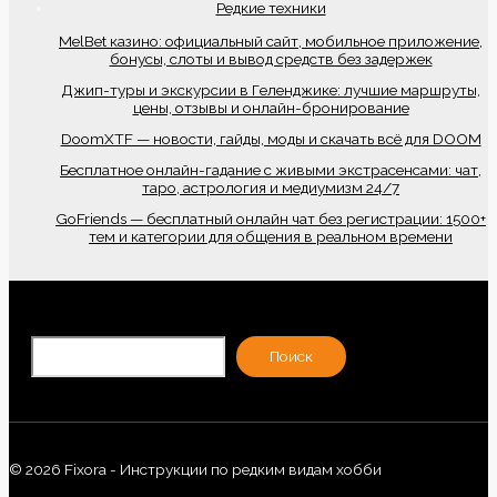
Редкие техники
MelBet казино: официальный сайт, мобильное приложение,
бонусы, слоты и вывод средств без задержек
Джип-туры и экскурсии в Геленджике: лучшие маршруты,
цены, отзывы и онлайн-бронирование
DoomXTF — новости, гайды, моды и скачать всё для DOOM
Бесплатное онлайн-гадание с живыми экстрасенсами: чат,
таро, астрология и медиумизм 24/7
GoFriends — бесплатный онлайн чат без регистрации: 1500+
тем и категории для общения в реальном времени
По
Поиск
© 2026 Fixora - Инструкции по редким видам хобби