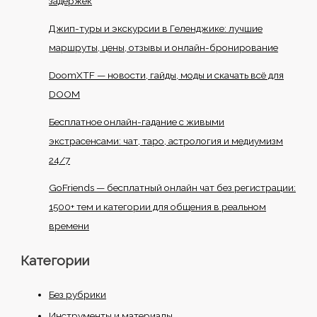
задержек
Джип-туры и экскурсии в Геленджике: лучшие
маршруты, цены, отзывы и онлайн-бронирование
DoomXTF — новости, гайды, моды и скачать всё для
DOOM
Бесплатное онлайн-гадание с живыми
экстрасенсами: чат, таро, астрология и медиумизм
24/7
GoFriends — бесплатный онлайн чат без регистрации:
1500+ тем и категории для общения в реальном
времени
Категории
Без рубрики
Инструменты и материалы