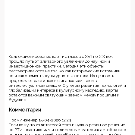
Коллекционирование карт и атласов с XVII по XIX век
прошло путь от элитарного увлечения до научной и
инвестиционной практики. Сегодня эти объекты
рассматриваются не только как исторические источники,
но и как элементы культурного капитала. Их ценность
продолжает расти, как в финансовом, так и в
интеллектуальном смысле. С учетом развития технологий и
глобализации интереса к культурному наследию, карты
остаются важным связующим звеном между прошлым и
будущим.
Комментарии
ПромИнженер
15-04-2026 12:29
Если кому-то из читателей статьи нужно реальное решение
по РТИ, пластиковым и полимерным материалам, обратите
внимание на торговый дом «Велес» — у них своя линейка