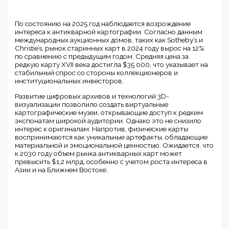
По состоянию на 2025 год наблюдается возрождение
интереса к антикварной картографии. Согласно данным
международных аукционных домов, таких как Sotheby’s и
Christie’s, рынок старинных карт в 2024 году вырос на 12%
по сравнению с предыдущим годом. Средняя цена за
редкую карту XVII века достигла $35 000, что указывает на
стабильный спрос со стороны коллекционеров и
институциональных инвесторов.
Развитие цифровых архивов и технологий 3D-
визуализации позволило создать виртуальные
картографические музеи, открывающие доступ к редким
экспонатам широкой аудитории. Однако это не снизило
интерес к оригиналам. Напротив, физические карты
воспринимаются как уникальные артефакты, обладающие
материальной и эмоциональной ценностью. Ожидается, что
к 2030 году объем рынка антикварных карт может
превысить $1,2 млрд, особенно с учетом роста интереса в
Азии и на Ближнем Востоке.