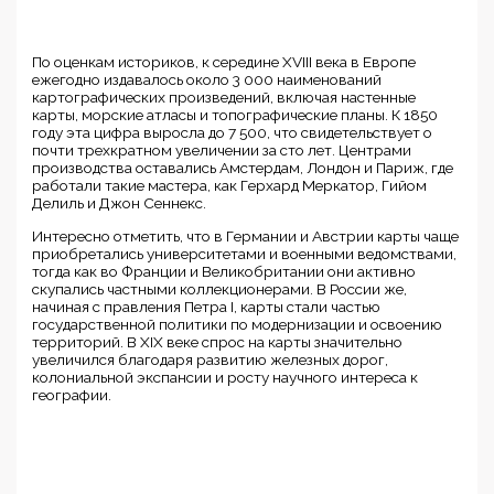
По оценкам историков, к середине XVIII века в Европе
ежегодно издавалось около 3 000 наименований
картографических произведений, включая настенные
карты, морские атласы и топографические планы. К 1850
году эта цифра выросла до 7 500, что свидетельствует о
почти трехкратном увеличении за сто лет. Центрами
производства оставались Амстердам, Лондон и Париж, где
работали такие мастера, как Герхард Меркатор, Гийом
Делиль и Джон Сеннекс.
Интересно отметить, что в Германии и Австрии карты чаще
приобретались университетами и военными ведомствами,
тогда как во Франции и Великобритании они активно
скупались частными коллекционерами. В России же,
начиная с правления Петра I, карты стали частью
государственной политики по модернизации и освоению
территорий. В XIX веке спрос на карты значительно
увеличился благодаря развитию железных дорог,
колониальной экспансии и росту научного интереса к
географии.