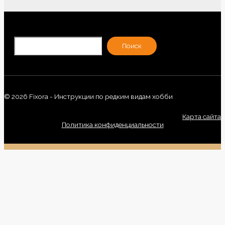
По
Поиск
© 2026 Fixora - Инструкции по редким видам хобби
Карта сайта
Политика конфиденциальности