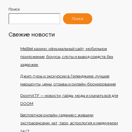
Поиск
Поиск
Свежие новости
MelBet казино: официальный сайт, мобильное
приложение, бонусы, слоты и вывод средств без
задержек
Джип-туры и экскурсии в Геленджике: лучшие
маршруты, цены, отзывы и онлайн-бронирование
DoomXTF — новости, гайды, моды и скачать всё для
DOOM
Бесплатное онлайн-гадание с живыми
экстрасенсами: чат, таро, астрология и медиумизм
24/7