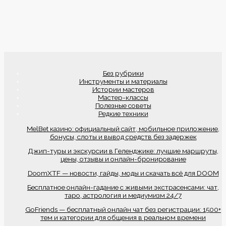
Без рубрики
Инструменты и материалы
Истории мастеров
Мастер-классы
Полезные советы
Редкие техники
MelBet казино: официальный сайт, мобильное приложение,
бонусы, слоты и вывод средств без задержек
Джип-туры и экскурсии в Геленджике: лучшие маршруты,
цены, отзывы и онлайн-бронирование
DoomXTF — новости, гайды, моды и скачать всё для DOOM
Бесплатное онлайн-гадание с живыми экстрасенсами: чат,
таро, астрология и медиумизм 24/7
GoFriends — бесплатный онлайн чат без регистрации: 1500+
тем и категории для общения в реальном времени