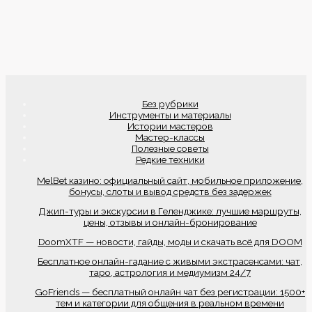
Без рубрики
Инструменты и материалы
Истории мастеров
Мастер-классы
Полезные советы
Редкие техники
MelBet казино: официальный сайт, мобильное приложение,
бонусы, слоты и вывод средств без задержек
Джип-туры и экскурсии в Геленджике: лучшие маршруты,
цены, отзывы и онлайн-бронирование
DoomXTF — новости, гайды, моды и скачать всё для DOOM
Бесплатное онлайн-гадание с живыми экстрасенсами: чат,
таро, астрология и медиумизм 24/7
GoFriends — бесплатный онлайн чат без регистрации: 1500+
тем и категории для общения в реальном времени