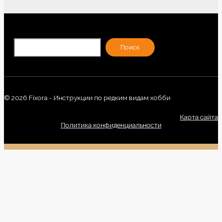
По
Поиск
© 2026 Fixora - Инструкции по редким видам хобби
Карта сайта
Политика конфиденциальности