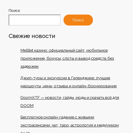
Поиск
Поиск
Свежие новости
MelBet казино: официальный сайт, мобильное
приложение, бонусы, слоты и вывод средств без
задержек
Джип-туры и экскурсии в Геленджике: лучшие
маршруты, цены, отзывы и онлайн-бронирование
DoomXTF — новости, гайды, моды и скачать всё для
DOOM
Бесплатное онлайн-гадание с живыми
экстрасенсами: чат, таро, астрология и медиумизм
24/7