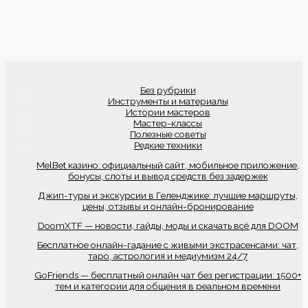
Без рубрики
Инструменты и материалы
Истории мастеров
Мастер-классы
Полезные советы
Редкие техники
MelBet казино: официальный сайт, мобильное приложение,
бонусы, слоты и вывод средств без задержек
Джип-туры и экскурсии в Геленджике: лучшие маршруты,
цены, отзывы и онлайн-бронирование
DoomXTF — новости, гайды, моды и скачать всё для DOOM
Бесплатное онлайн-гадание с живыми экстрасенсами: чат,
таро, астрология и медиумизм 24/7
GoFriends — бесплатный онлайн чат без регистрации: 1500+
тем и категории для общения в реальном времени