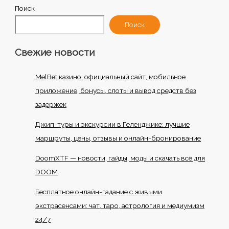
Поиск
Поиск
Свежие новости
MelBet казино: официальный сайт, мобильное
приложение, бонусы, слоты и вывод средств без
задержек
Джип-туры и экскурсии в Геленджике: лучшие
маршруты, цены, отзывы и онлайн-бронирование
DoomXTF — новости, гайды, моды и скачать всё для
DOOM
Бесплатное онлайн-гадание с живыми
экстрасенсами: чат, таро, астрология и медиумизм
24/7