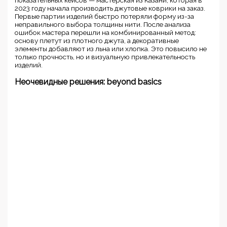
показательных кейсов — мастерская из Казани, которая в
2023 году начала производить джутовые коврики на заказ.
Первые партии изделий быстро потеряли форму из-за
неправильного выбора толщины нити. После анализа
ошибок мастера перешли на комбинированный метод:
основу плетут из плотного джута, а декоративные
элементы добавляют из льна или хлопка. Это повысило не
только прочность, но и визуальную привлекательность
изделий.
Неочевидные решения: beyond basics