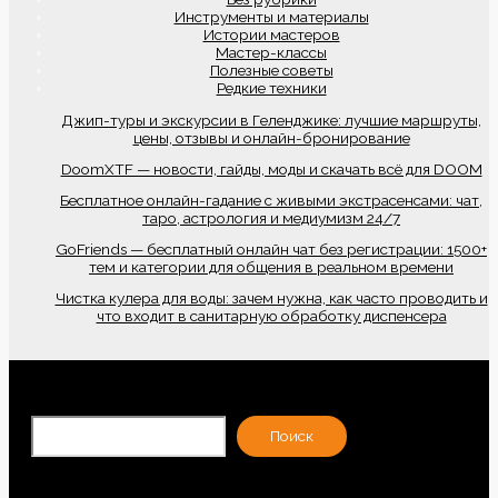
Инструменты и материалы
Истории мастеров
Мастер-классы
Полезные советы
Редкие техники
Джип-туры и экскурсии в Геленджике: лучшие маршруты,
цены, отзывы и онлайн-бронирование
DoomXTF — новости, гайды, моды и скачать всё для DOOM
Бесплатное онлайн-гадание с живыми экстрасенсами: чат,
таро, астрология и медиумизм 24/7
GoFriends — бесплатный онлайн чат без регистрации: 1500+
тем и категории для общения в реальном времени
Чистка кулера для воды: зачем нужна, как часто проводить и
что входит в санитарную обработку диспенсера
По
Поиск