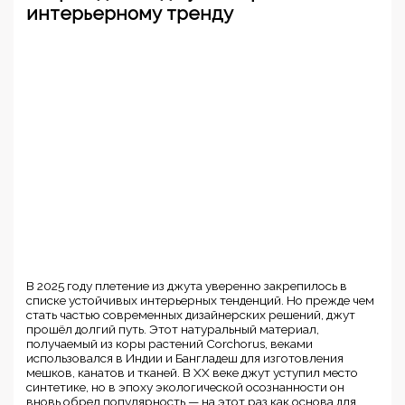
интерьерному тренду
В 2025 году плетение из джута уверенно закрепилось в
списке устойчивых интерьерных тенденций. Но прежде чем
стать частью современных дизайнерских решений, джут
прошёл долгий путь. Этот натуральный материал,
получаемый из коры растений Corchorus, веками
использовался в Индии и Бангладеш для изготовления
мешков, канатов и тканей. В XX веке джут уступил место
синтетике, но в эпоху экологической осознанности он
вновь обрел популярность — на этот раз как основа для