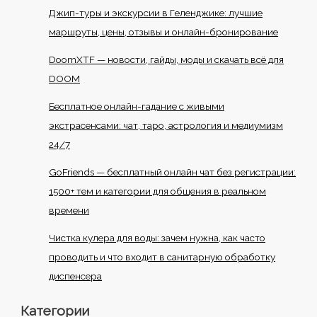
Джип-туры и экскурсии в Геленджике: лучшие
маршруты, цены, отзывы и онлайн-бронирование
DoomXTF — новости, гайды, моды и скачать всё для
DOOM
Бесплатное онлайн-гадание с живыми
экстрасенсами: чат, таро, астрология и медиумизм
24/7
GoFriends — бесплатный онлайн чат без регистрации:
1500+ тем и категории для общения в реальном
времени
Чистка кулера для воды: зачем нужна, как часто
проводить и что входит в санитарную обработку
диспенсера
Категории