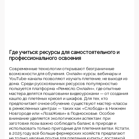
Где учиться: ресурсы для самостоятельного и
профессионального освоения
Современные технологии открывают безграничные
возможности для обучения. Онлайн-курсы, вебинары и
YouTube-каналы позволяют изучать плетение, не выходя из
дома. Среди русскоязычных ресурсов популярностью
пользуется платформа «Ремесло.Онлайн», где опытные
мастера делятся пошаговыми видеоуроками — от создания
кашпо до плетёных кресел и шкафов. Для тех, кто
предпочитает очное обучение, существуют мастер-классы
в ремесленных центрах — таких как «Слобода» в Нижнем
Новгороде или «ЛозаЖиви» в Подмосковье. Особое
внимание уделяется экологическим аспектам: при
заготовке лозы важно соблюдать баланс в природе и
использовать только пригодные для плетения ветви. Кстати,
в 2025 году всё больше фермерских хозяйств предлагают
не только ивовые прутья для плетения купить с доставкой,