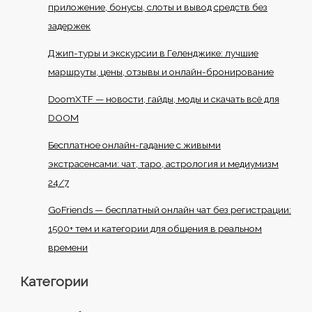
приложение, бонусы, слоты и вывод средств без
задержек
Джип-туры и экскурсии в Геленджике: лучшие
маршруты, цены, отзывы и онлайн-бронирование
DoomXTF — новости, гайды, моды и скачать всё для
DOOM
Бесплатное онлайн-гадание с живыми
экстрасенсами: чат, таро, астрология и медиумизм
24/7
GoFriends — бесплатный онлайн чат без регистрации:
1500+ тем и категории для общения в реальном
времени
Категории