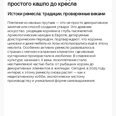
простого кашпо до кресла
Истоки ремесла: традиции, проверенные веками
Плетение из ивовых прутьев — это не просто декоративное
занятие или способ создания утвари. Это древнее
искусство, уходящее корнями в глубь тысячелетий.
Археологические находки в Европе, датируемые
доисторическим периодом, подтверждают, что корзины,
циновки и даже мебель из лозы использовались ещё в эпоху
неолита. Особенно активно ремесло развивалось в
странах с мягким и влажным климатом, где ивовые
кустарники произрастали в изобилии. В славянской
культуре, начиная с X века, лозоплетение стало
неотъемлемой частью быта: от рыбацких корзин до
декоративных элементов в жилищах. Сегодня, в 2025 году,
интерес к этому ремеслу снова растет — как к
медитативному хобби, экологически чистому
производству и уникальной форме самовыражения.