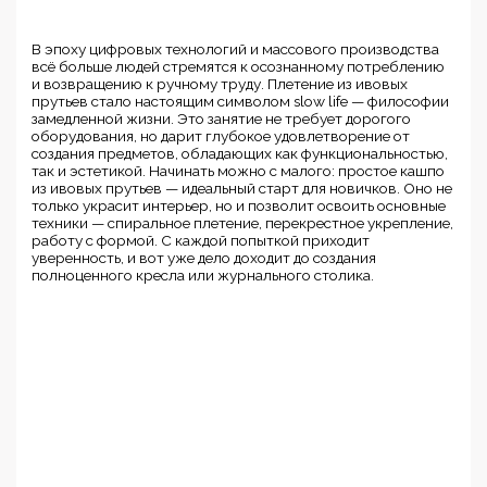
В эпоху цифровых технологий и массового производства
всё больше людей стремятся к осознанному потреблению
и возвращению к ручному труду. Плетение из ивовых
прутьев стало настоящим символом slow life — философии
замедленной жизни. Это занятие не требует дорогого
оборудования, но дарит глубокое удовлетворение от
создания предметов, обладающих как функциональностью,
так и эстетикой. Начинать можно с малого: простое кашпо
из ивовых прутьев — идеальный старт для новичков. Оно не
только украсит интерьер, но и позволит освоить основные
техники — спиральное плетение, перекрестное укрепление,
работу с формой. С каждой попыткой приходит
уверенность, и вот уже дело доходит до создания
полноценного кресла или журнального столика.