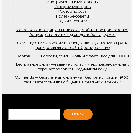
Инструменты и материалы
Истории мастеров
Мастер-классы
Полезные советы
Редкие техники
MelBet казино: официальный сайт, мобильное приложение,
бонусы, слоты и вывод средств без задержек
Джип-туры и экскурсии в Геленджике: лучшие маршруты,
цены, отзывы и онлайн-бронирование
DoomXTF — новости, гайды, моды и скачать всё для DOOM
Бесплатное онлайн-гадание с живыми экстрасенсами: чат,
таро, астрология и медиумизм 24/7
GoFriends — бесплатный онлайн чат без регистрации: 1500+
тем и категории для общения в реальном времени
По
Поиск