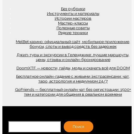
Без рубрики
Инструменты и материалы
Истории мастеров
Мастер-классы
Полезные советы
Редкие техники
MelBet казино: официальный сайт, мобильное приложение,
бонусы, слоты и вывод средств без задержек
Джип-туры и экскурсии в Геленджике: лучшие маршруты,
цены, отзывы и онлайн-бронирование
DoomXTF — новости, гайды, моды и скачать всё для DOOM
Бесплатное онлайн-гадание с живыми экстрасенсами: чат,
таро, астрология и медиумизм 24/7
GoFriends — бесплатный онлайн чат без регистрации: 1500+
тем и категории для общения в реальном времени
По
Поиск