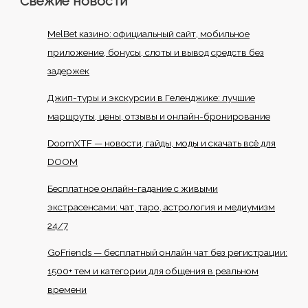
Свежие новости
MelBet казино: официальный сайт, мобильное
приложение, бонусы, слоты и вывод средств без
задержек
Джип-туры и экскурсии в Геленджике: лучшие
маршруты, цены, отзывы и онлайн-бронирование
DoomXTF — новости, гайды, моды и скачать всё для
DOOM
Бесплатное онлайн-гадание с живыми
экстрасенсами: чат, таро, астрология и медиумизм
24/7
GoFriends — бесплатный онлайн чат без регистрации:
1500+ тем и категории для общения в реальном
времени