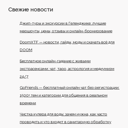
Свежие новости
Джип-туры и экскурсии в Геленджике: лучшие
маршруты, цены, отзывы и онлайн-бронирование
DoomXTF — новости, гайды, моды и скачать всё для
DOOM
Бесплатное онлайн-гадание с живыми
экстрасенсами: чат, таро, астрология и медиумизм
24/7
GoFriends — бесплатный онлайн чат без регистрации:
1500+ тем и категории для общения в реальном
времени
Чистка кулера для воды: зачем нужна, как часто
проводить и что входит в санитарную обработку