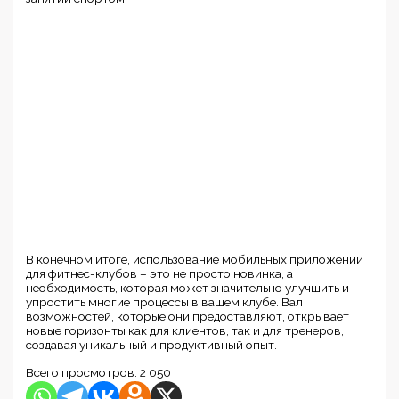
В конечном итоге, использование мобильных приложений
для фитнес-клубов – это не просто новинка, а
необходимость, которая может значительно улучшить и
упростить многие процессы в вашем клубе. Вал
возможностей, которые они предоставляют, открывает
новые горизонты как для клиентов, так и для тренеров,
создавая уникальный и продуктивный опыт.
Всего просмотров:
2 050