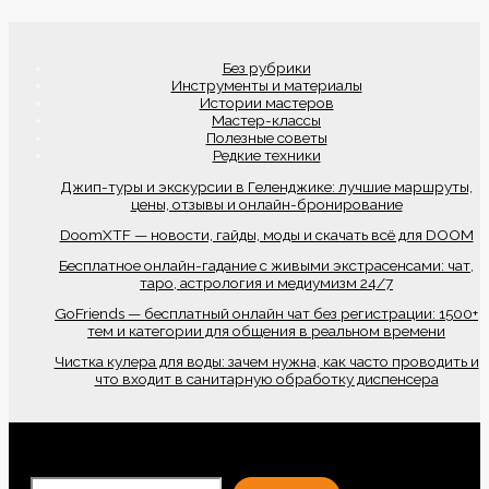
Без рубрики
Инструменты и материалы
Истории мастеров
Мастер-классы
Полезные советы
Редкие техники
Джип-туры и экскурсии в Геленджике: лучшие маршруты,
цены, отзывы и онлайн-бронирование
DoomXTF — новости, гайды, моды и скачать всё для DOOM
Бесплатное онлайн-гадание с живыми экстрасенсами: чат,
таро, астрология и медиумизм 24/7
GoFriends — бесплатный онлайн чат без регистрации: 1500+
тем и категории для общения в реальном времени
Чистка кулера для воды: зачем нужна, как часто проводить и
что входит в санитарную обработку диспенсера
По