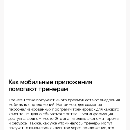
Как мобильные приложения
помогают тренерам
Тренеры тоже получают много преимуществ от внедрения
мобильных приложений. Например, для создания
персонализированных программ тренировок для каждого
клиента не нужно сбиваться с ритма – вся информация
доступна в одном месте. Это значительно экономит время
и ресурсы. Также, как уже упоминалось, тренеры могут
получать отзывы своих клиентов через приложение, что