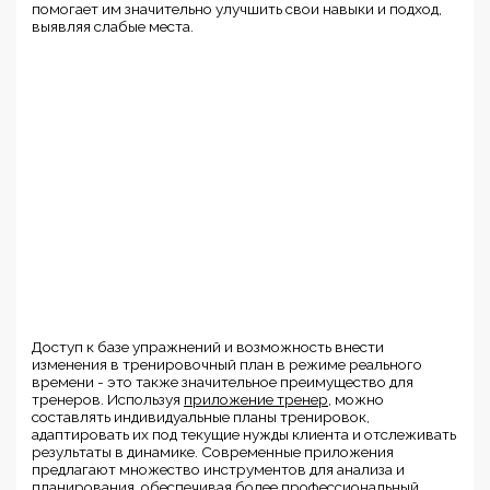
помогает им значительно улучшить свои навыки и подход,
выявляя слабые места.
Доступ к базе упражнений и возможность внести
изменения в тренировочный план в режиме реального
времени - это также значительное преимущество для
тренеров. Используя
приложение тренер
, можно
составлять индивидуальные планы тренировок,
адаптировать их под текущие нужды клиента и отслеживать
результаты в динамике. Современные приложения
предлагают множество инструментов для анализа и
планирования, обеспечивая более профессиональный