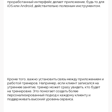
проработанный интерфейс делает приложение, будь то для
iOS или Android, действительно полезным инструментом.
Кроме того, важно установить связь между приложением и
работой тренеров. Например, если клиент записался на
утреннее занятие, тренер может сразу увидеть, кто будет
на тренировке. Это помогает создать более
персонализированный подход к каждому клиенту и
поддерживать высокий уровень сервиса.