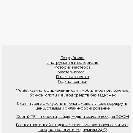
Без рубрики
Инструменты и материалы
Истории мастеров
Мастер-классы
Полезные советы
Редкие техники
MelBet казино: официальный сайт, мобильное приложение,
бонусы, слоты и вывод средств без задержек
Джип-туры и экскурсии в Геленджике: лучшие маршруты,
цены, отзывы и онлайн-бронирование
DoomXTF — новости, гайды, моды и скачать всё для DOOM
Бесплатное онлайн-гадание с живыми экстрасенсами: чат,
таро, астрология и медиумизм 24/7