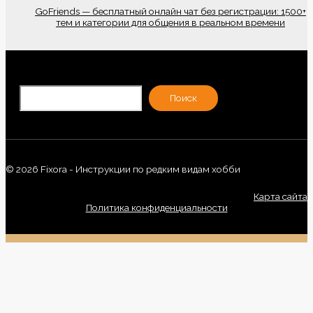
GoFriends — бесплатный онлайн чат без регистрации: 1500+
тем и категории для общения в реальном времени
По
Поиск
© 2026 Fixora - Инструкции по редким видам хобби
Карта сайта
Политика конфиденциальности