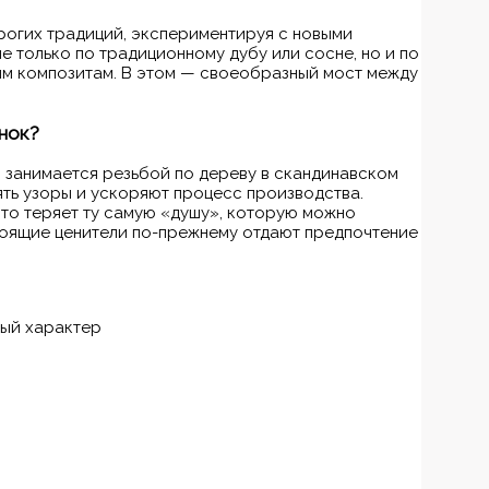
рогих традиций, экспериментируя с новыми
е только по традиционному дубу или сосне, но и по
ным композитам. В этом — своеобразный мост между
нок?
о занимается резьбой по дереву в скандинавском
ять узоры и ускоряют процесс производства.
сто теряет ту самую «душу», которую можно
стоящие ценители по-прежнему отдают предпочтение
мый характер