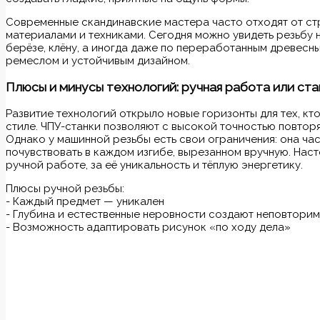
Современные скандинавские мастера часто отходят от ст
материалами и техниками. Сегодня можно увидеть резьбу н
берёзе, клёну, а иногда даже по переработанным древес
ремеслом и устойчивым дизайном.
Плюсы и минусы технологий: ручная работа или ста
Развитие технологий открыло новые горизонты для тех, кт
стиле. ЧПУ-станки позволяют с высокой точностью повтор
Однако у машинной резьбы есть свои ограничения: она ча
почувствовать в каждом изгибе, вырезанном вручную. На
ручной работе, за её уникальность и тёплую энергетику.
Плюсы ручной резьбы:
- Каждый предмет — уникален
- Глубина и естественные неровности создают неповтори
- Возможность адаптировать рисунок «по ходу дела»