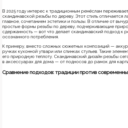
В 2025 году интерес к традиционным ремёслам переживае
скандинавской резьбы по дереву. Этот стиль отличается 
главное, сочетанием эстетики и пользы. В отличие от выч
простые формы резьбы по дереву, подчеркивающие приро
сдержанность — вот что делает скандинавский подход к р
осознанного потребления.
К примеру, вместо сложных сюжетных композиций — аккура
ручках кухонной утвари или спинках стульев. Такие элеме
его природную теплоту. Скандинавский дизайн резьбы сего
в аксессуарах для дома — от подносов до рамок для карти
Сравнение подходов: традиции против современн