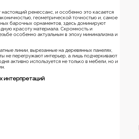
т настоящий ренессанс, и особенно это касается
лаконичностью, геометрической точностью и, самое
урных барочных орнаментов, здесь доминируют
дную красоту материала. Скромность и
езьбе особенно актуальным в эпоху минимализма и
тные линии, вырезанные на деревянных панелях,
нты не перегружают интерьер, а лишь подчеркивают
дня активно используется не только в мебели, но и
н.
ых интерпретаций