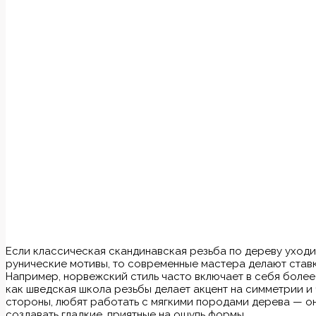
Если классическая скандинавская резьба по дереву уходи
рунические мотивы, то современные мастера делают ставк
Например, норвежский стиль часто включает в себя более
как шведская школа резьбы делает акцент на симметрии и 
стороны, любят работать с мягкими породами дерева — о
создавать гладкие, приятные на ощупь формы.