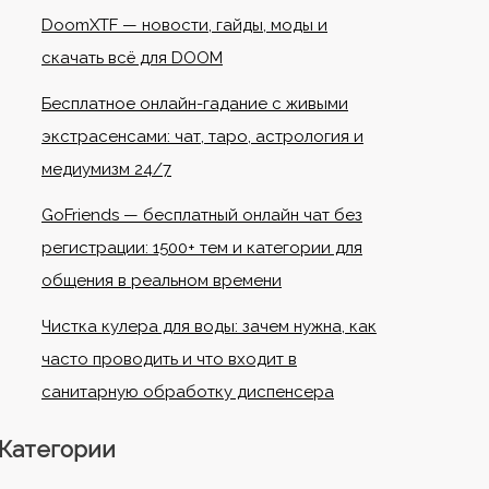
DoomXTF — новости, гайды, моды и
скачать всё для DOOM
Бесплатное онлайн-гадание с живыми
экстрасенсами: чат, таро, астрология и
медиумизм 24/7
GoFriends — бесплатный онлайн чат без
регистрации: 1500+ тем и категории для
общения в реальном времени
Чистка кулера для воды: зачем нужна, как
часто проводить и что входит в
санитарную обработку диспенсера
Категории