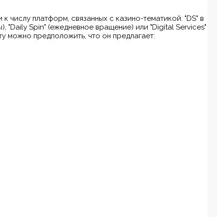
к числу платформ, связанных с казино-тематикой. "DS" в
, "Daily Spin" (ежедневное вращение) или "Digital Services"
ту можно предположить, что он предлагает: