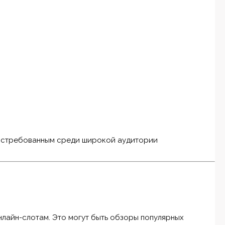
востребованным среди широкой аудитории
нлайн-слотам. Это могут быть обзоры популярных