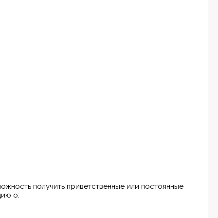
зможность получить приветственные или постоянные
ию о: