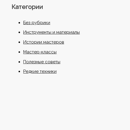
Категории
Без рубрики
Инструменты и материалы
Истории мастеров
Мастер-классы
Полезные советы
Редкие техники