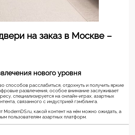
ери на заказ в Москве –
звлечения нового уровня
о способов расслабиться, отдохнуть и получить яркие
ифровые развлечения, особое внимание заслуживает
ресу, специализируется на онлайн-играх, азартных
нтента, связанного с индустрией гэмблинга.
т ModernDS.ru, какой контент на нём можно ожидать, а
тным пользователям азартных платформ.