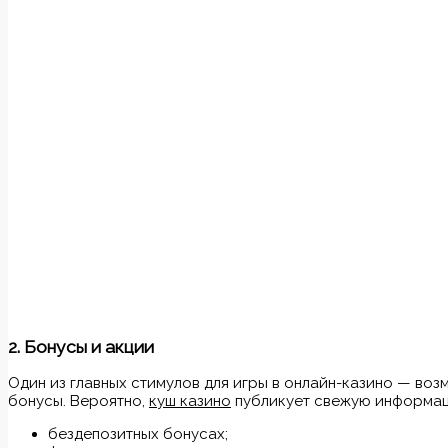
2. Бонусы и акции
Один из главных стимулов для игры в онлайн-казино — во
бонусы. Вероятно,
куш казино
публикует свежую информац
бездепозитных бонусах;