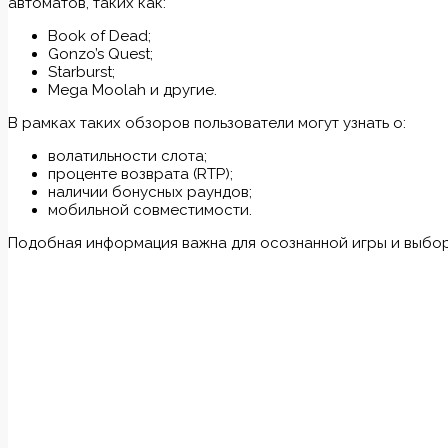
автоматов, таких как:
Book of Dead;
Gonzo’s Quest;
Starburst;
Mega Moolah и другие.
В рамках таких обзоров пользователи могут узнать о:
волатильности слота;
проценте возврата (RTP);
наличии бонусных раундов;
мобильной совместимости.
Подобная информация важна для осознанной игры и выбо