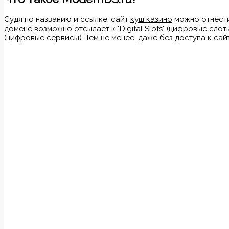
Судя по названию и ссылке, сайт
куш казино
можно отнести 
домене возможно отсылает к "Digital Slots" (цифровые слоты)
(цифровые сервисы). Тем не менее, даже без доступа к сай