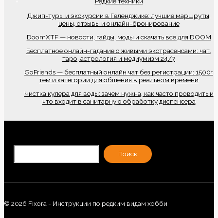
Редкие техники
Джип-туры и экскурсии в Геленджике: лучшие маршруты,
цены, отзывы и онлайн-бронирование
DoomXTF — новости, гайды, моды и скачать всё для DOOM
Бесплатное онлайн-гадание с живыми экстрасенсами: чат,
таро, астрология и медиумизм 24/7
GoFriends — бесплатный онлайн чат без регистрации: 1500+
тем и категории для общения в реальном времени
Чистка кулера для воды: зачем нужна, как часто проводить и
что входит в санитарную обработку диспенсера
По
Поиск
© 2026 Fixora - Инструкции по редким видам хобби