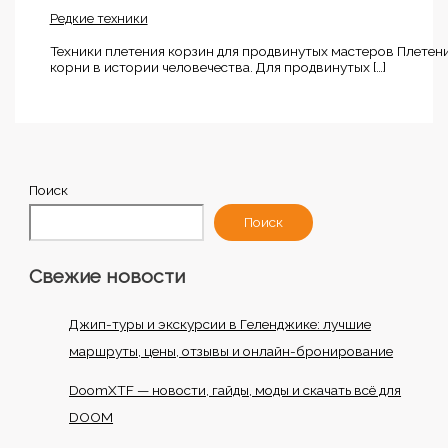
Редкие техники
Техники плетения корзин для продвинутых мастеров Плетени
корни в истории человечества. Для продвинутых […]
Поиск
Поиск
Свежие новости
Джип-туры и экскурсии в Геленджике: лучшие
маршруты, цены, отзывы и онлайн-бронирование
DoomXTF — новости, гайды, моды и скачать всё для
DOOM