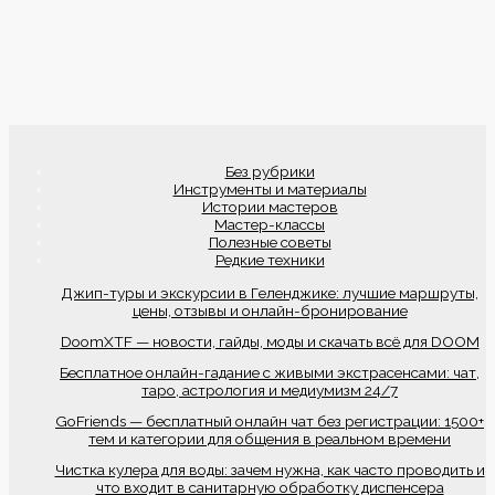
Без рубрики
Инструменты и материалы
Истории мастеров
Мастер-классы
Полезные советы
Редкие техники
Джип-туры и экскурсии в Геленджике: лучшие маршруты,
цены, отзывы и онлайн-бронирование
DoomXTF — новости, гайды, моды и скачать всё для DOOM
Бесплатное онлайн-гадание с живыми экстрасенсами: чат,
таро, астрология и медиумизм 24/7
GoFriends — бесплатный онлайн чат без регистрации: 1500+
тем и категории для общения в реальном времени
Чистка кулера для воды: зачем нужна, как часто проводить и
что входит в санитарную обработку диспенсера