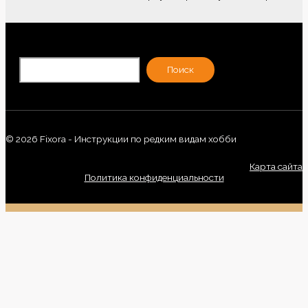
По
Поиск
© 2026 Fixora - Инструкции по редким видам хобби
Карта сайта
Политика конфиденциальности