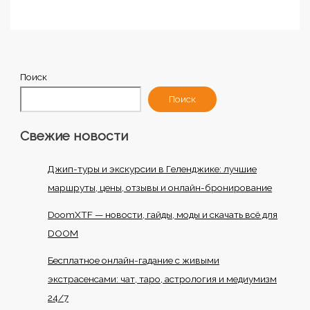
Поиск
Поиск
Свежие новости
Джип-туры и экскурсии в Геленджике: лучшие
маршруты, цены, отзывы и онлайн-бронирование
DoomXTF — новости, гайды, моды и скачать всё для
DOOM
Бесплатное онлайн-гадание с живыми
экстрасенсами: чат, таро, астрология и медиумизм
24/7