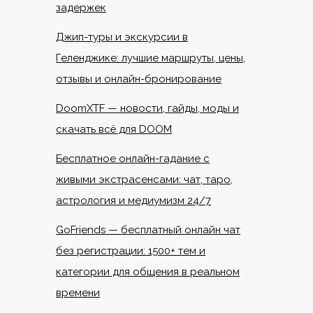
задержек
Джип-туры и экскурсии в
Геленджике: лучшие маршруты, цены,
отзывы и онлайн-бронирование
DoomXTF — новости, гайды, моды и
скачать всё для DOOM
Бесплатное онлайн-гадание с
живыми экстрасенсами: чат, таро,
астрология и медиумизм 24/7
GoFriends — бесплатный онлайн чат
без регистрации: 1500+ тем и
категории для общения в реальном
времени