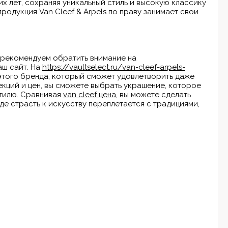
х лет, сохраняя уникальный стиль и высокую классику
родукция Van Cleef & Arpels по праву занимает свои
, рекомендуем обратить внимание на
аш сайт. На
https://vaultselect.ru/van-cleef-arpels-
этого бренда, который сможет удовлетворить даже
кций и цен, вы сможете выбрать украшение, которое
тилю. Сравнивая
van cleef цена
, вы можете сделать
где страсть к искусству переплетается с традициями,