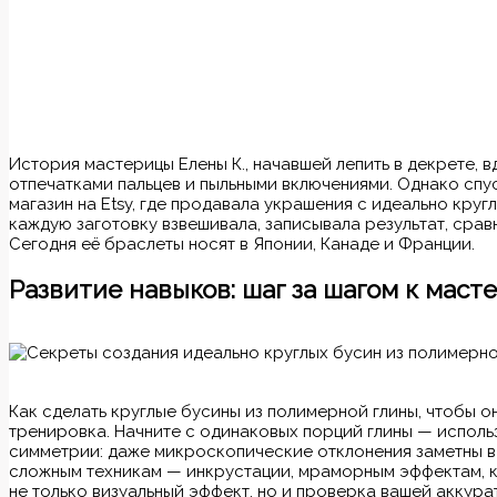
История мастерицы Елены К., начавшей лепить в декрете, 
отпечатками пальцев и пыльными включениями. Однако спу
магазин на Etsy, где продавала украшения с идеально кру
каждую заготовку взвешивала, записывала результат, сра
Сегодня её браслеты носят в Японии, Канаде и Франции.
Развитие навыков: шаг за шагом к маст
Как сделать круглые бусины из полимерной глины, чтобы о
тренировка. Начните с одинаковых порций глины — исполь
симметрии: даже микроскопические отклонения заметны в
сложным техникам — инкрустации, мраморным эффектам, ка
не только визуальный эффект, но и проверка вашей аккура