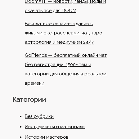
DoomXTF — новости, гайды, моды и
скачать всё для DOOM
Бесплатное онлайн-гадание с
живыми экстрасенсами: чат, таро,
астрология и медиумизм 24/7
GoFriends — бесплатный онлайн чат
без регистрации: 1500+ тем и
категории для общения в реальном
времени
Категории
Без рубрики
Инструменты и материалы
Истории мастеров