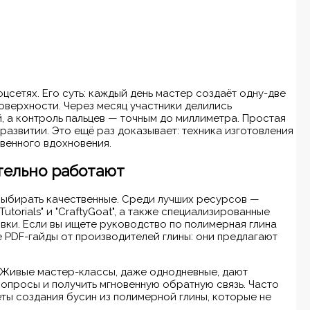
цсетях. Его суть: каждый день мастер создаёт одну-две
оверхности. Через месяц участники делились
, а контроль пальцев — точным до миллиметра. Простая
развитии. Это ещё раз доказывает: техника изготовления
овенного вдохновения.
ительно работают
выбирать качественные. Среди лучших ресурсов —
utorials" и "CraftyGoat", а также специализированные
вки. Если вы ищете руководство по полимерная глина
 PDF-гайды от производителей глины: они предлагают
 Живые мастер-классы, даже однодневные, дают
вопросы и получить мгновенную обратную связь. Часто
ты создания бусин из полимерной глины, которые не