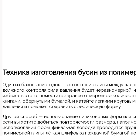
Техника изготовления бусин из полимер
Один из базовых методов — это катание глины между ладо
должного контроля сила давления будет неравномерной, ч
избежать этого, поместите заранее отмеренное количеств
книгами, обернутыми бумагой, и катайте легкими круговы
давления и поможет сохранить сферическую форму.
Другой способ — использование силиконовых форм или сп
если вы хотите добиться повторяемости размера, например
использовании форм, финальная доводка проводится вручн
полимерной глины: лёгкая шлифовка наждачной бумагой п