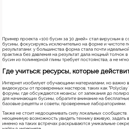
Пример проекта «100 бусин за 30 дней» стал вирусным в со
бусины, фокусируясь исключительно на форме и чистоте п
результатами: у большинства форма стала почти идеальной
практика без давления на результат дала мощный толчок в 
бусин из полимерной глины требует постоянства, а не мгн
Где учиться: ресурсы, которые действ
Интернет изобилует обучающими материалами, но важно 
видеокурсы от проверенных мастеров, таких как "Polyclay T
форумы, где обсуждаются нюансы: от запекания до полиро
для начинающих бусины, обратите внимание на бесплатные
базовые рецепты и советы, проверенные лабораториями.
Также не стоит недооценивать силу локальных сообществ.
неоценимую возможность увидеть технику вживую, задать 
именно на таких встречах раскрываются уникальные секре
найти в интернете.