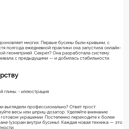
вдохновляет многих. Первые бусины были кривыми, с
стя полгода ежедневной практики она запустила онлайн-
глой геометрией. Секрет? Она разработала систему:
внивала с предыдущими — и добилась стабильности.
ерству
ни выглядели профессионально? Ответ прост:
зуйте весы или шприц-дозатор. Уделяйте внимание
 готовом украшении. Постепенно переходите к более
не (узорам внутри бусины). Каждая новая техника — это
тности.