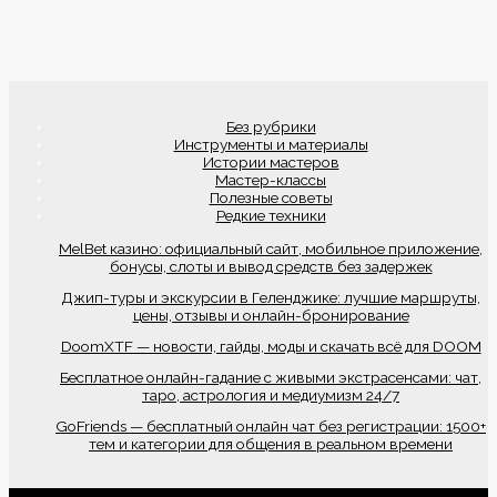
Без рубрики
Инструменты и материалы
Истории мастеров
Мастер-классы
Полезные советы
Редкие техники
MelBet казино: официальный сайт, мобильное приложение,
бонусы, слоты и вывод средств без задержек
Джип-туры и экскурсии в Геленджике: лучшие маршруты,
цены, отзывы и онлайн-бронирование
DoomXTF — новости, гайды, моды и скачать всё для DOOM
Бесплатное онлайн-гадание с живыми экстрасенсами: чат,
таро, астрология и медиумизм 24/7
GoFriends — бесплатный онлайн чат без регистрации: 1500+
тем и категории для общения в реальном времени