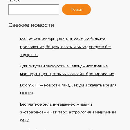
Поиск
Поиск
Свежие новости
MelBet казино: официальный сайт, мобильное
приложение, бонусы, слоты и вывод средств без
задержек
Джип-туры и экскурсии в Геленджике: лучшие
маршруты, цены, отзывы и онлайн-бронирование
DoomXTF — новости, гайды, моды и скачать всё для
DOOM
Бесплатное онлайн-гадание с живыми
экстрасенсами: чат, таро, астрология и медиумизм
24/7