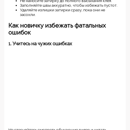
Не наносите затирку до полного высыхания клея.
Заполняйте швы аккуратно, чтобы избежать пустот.
Удаляйте излишки затирки сразу, пока они не
засохли.
Как новичку избежать фатальных
ошибок
1. Учитесь на чужих ошибках
Не стесняйтесь смотреть обучающие видео и читать