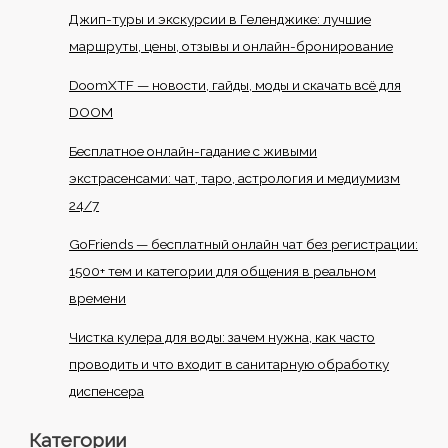
Джип-туры и экскурсии в Геленджике: лучшие
маршруты, цены, отзывы и онлайн-бронирование
DoomXTF — новости, гайды, моды и скачать всё для
DOOM
Бесплатное онлайн-гадание с живыми
экстрасенсами: чат, таро, астрология и медиумизм
24/7
GoFriends — бесплатный онлайн чат без регистрации:
1500+ тем и категории для общения в реальном
времени
Чистка кулера для воды: зачем нужна, как часто
проводить и что входит в санитарную обработку
диспенсера
Категории