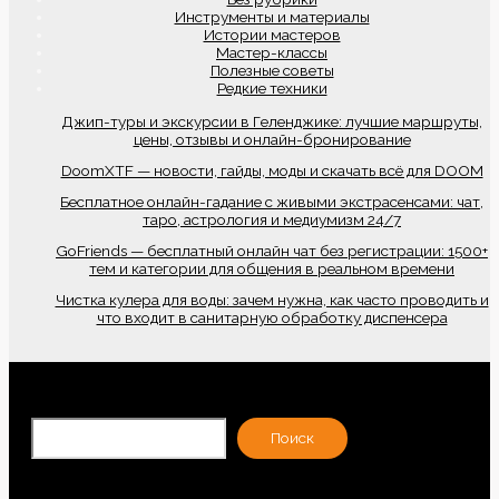
Инструменты и материалы
Истории мастеров
Мастер-классы
Полезные советы
Редкие техники
Джип-туры и экскурсии в Геленджике: лучшие маршруты,
цены, отзывы и онлайн-бронирование
DoomXTF — новости, гайды, моды и скачать всё для DOOM
Бесплатное онлайн-гадание с живыми экстрасенсами: чат,
таро, астрология и медиумизм 24/7
GoFriends — бесплатный онлайн чат без регистрации: 1500+
тем и категории для общения в реальном времени
Чистка кулера для воды: зачем нужна, как часто проводить и
что входит в санитарную обработку диспенсера
По
Поиск