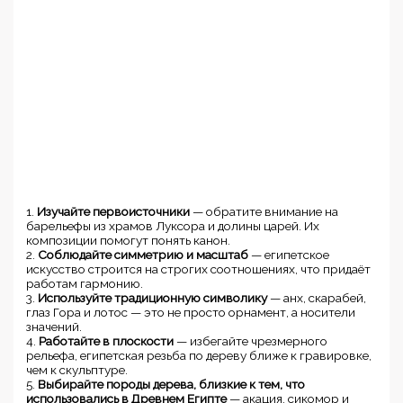
1.
Изучайте первоисточники
— обратите внимание на
барельефы из храмов Луксора и долины царей. Их
композиции помогут понять канон.
2.
Соблюдайте симметрию и масштаб
— египетское
искусство строится на строгих соотношениях, что придаёт
работам гармонию.
3.
Используйте традиционную символику
— анх, скарабей,
глаз Гора и лотос — это не просто орнамент, а носители
значений.
4.
Работайте в плоскости
— избегайте чрезмерного
рельефа, египетская резьба по дереву ближе к гравировке,
чем к скульптуре.
5.
Выбирайте породы дерева, близкие к тем, что
использовались в Древнем Египте
— акация, сикомор и