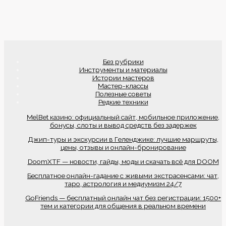
Без рубрики
Инструменты и материалы
Истории мастеров
Мастер-классы
Полезные советы
Редкие техники
MelBet казино: официальный сайт, мобильное приложение,
бонусы, слоты и вывод средств без задержек
Джип-туры и экскурсии в Геленджике: лучшие маршруты,
цены, отзывы и онлайн-бронирование
DoomXTF — новости, гайды, моды и скачать всё для DOOM
Бесплатное онлайн-гадание с живыми экстрасенсами: чат,
таро, астрология и медиумизм 24/7
GoFriends — бесплатный онлайн чат без регистрации: 1500+
тем и категории для общения в реальном времени