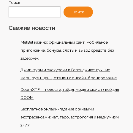
Поиск
Поиск
Свежие новости
MelBet казино: официальный сайт, мобильное
приложение, бонусы, слоты и вывод средств без
задержек
Джип-туры и экскурсии в Геленджике: лучшие
маршруты, цены, отзывы и онлайн-бронирование
DoomXTF — новости, гайды, моды и скачать всё для
DOOM
Бесплатное онлайн-гадание с живыми
экстрасенсами: чат, таро, астрология и медиумизм
24/7