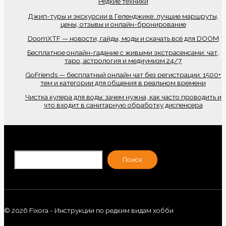
Редкие техники
Джип-туры и экскурсии в Геленджике: лучшие маршруты,
цены, отзывы и онлайн-бронирование
DoomXTF — новости, гайды, моды и скачать всё для DOOM
Бесплатное онлайн-гадание с живыми экстрасенсами: чат,
таро, астрология и медиумизм 24/7
GoFriends — бесплатный онлайн чат без регистрации: 1500+
тем и категории для общения в реальном времени
Чистка кулера для воды: зачем нужна, как часто проводить и
что входит в санитарную обработку диспенсера
По
Поиск
© 2026 Fixora - Инструкции по редким видам хобби