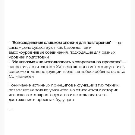
-
"Все соединения слишком сложны для повторения"
— на
самом деле существуют как базовые, так и
высокоуровневые соединения, подходящие для разных
уровней подготовки
-
"Их невозможно использовать в современных проектах"
—
напротив, архитекторы XXI века активно интегрируют их в
современные конструкции, включая небоскрёбы на основе
CLT-панелей
Понимание истинных принципов и функций этих техник
позволяет не только уважительно относиться к истории
японского столярного дела, но и использовать его
достижения в проектах будущего.
---