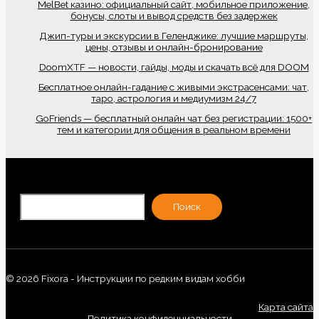
MelBet казино: официальный сайт, мобильное приложение,
бонусы, слоты и вывод средств без задержек
Джип-туры и экскурсии в Геленджике: лучшие маршруты,
цены, отзывы и онлайн-бронирование
DoomXTF — новости, гайды, моды и скачать всё для DOOM
Бесплатное онлайн-гадание с живыми экстрасенсами: чат,
таро, астрология и медиумизм 24/7
GoFriends — бесплатный онлайн чат без регистрации: 1500+
тем и категории для общения в реальном времени
По
Поиск
© 2026 Fixora - Инструкции по редким видам хобби
Карта сайта
Политика конфиденциальности